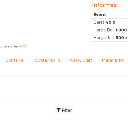
Informasi
Event
Berat
40,0
Harga Beli
1.000
Harga Jual
500 z
au pencarian
672
Container
Contained in
Arrow Craft
Material for
Filter