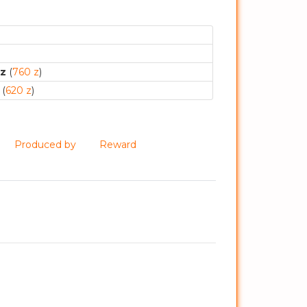
 z
(
760 z
)
(
620 z
)
Produced by
Reward