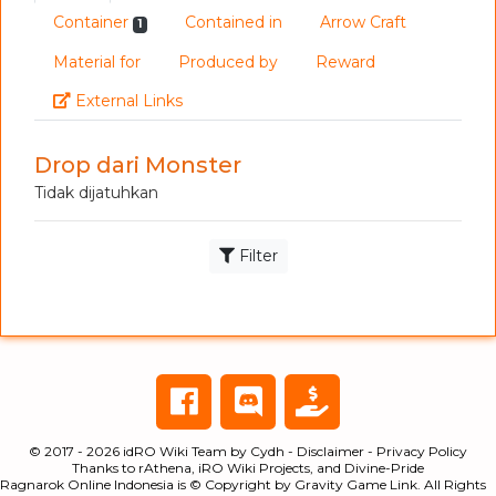
Container
Contained in
Arrow Craft
1
Material for
Produced by
Reward
Link
External Links
Drop dari Monster
Tidak dijatuhkan
Filter
© 2017 - 2026
idRO Wiki Team
by
Cydh
-
Disclaimer
-
Privacy Policy
Thanks to
rAthena
,
iRO Wiki Projects
, and
Divine-Pride
Ragnarok Online Indonesia is © Copyright by
Gravity Game Link
. All Rights