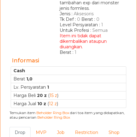
tambahan exp dari monster
jenis formless.
Jenis :
Aksesoris
Tk Def :
0
Berat :
0
Level Persyaratan :
1
Untuk Profesi :
Semua
Item ini tidak dapat
dikembalikan ataupun
diuangkan.
Berat :
1
Informasi
Cash
Berat
1,0
Lv. Persyaratan
1
Harga Beli
20 z
(
15 z
)
Harga Jual
10 z
(
12 z
)
Temukan item
Beholder Ring Box
dari toa item yang didapatkan,
atau pencarian
Beholder Ring Box
Drop
MVP
Job
Restriction
Shop