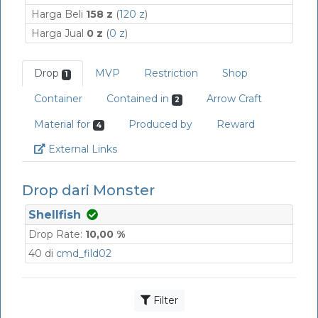
Harga Beli
158 z
(
120 z
)
Harga Jual
0 z
(
0 z
)
Drop
MVP
Restriction
Shop
1
Container
Contained in
Arrow Craft
2
Material for
Produced by
Reward
4
Link
External Links
Drop dari Monster
Shellfish
Drop Rate:
10,00 %
40 di
cmd_fild02
Filter