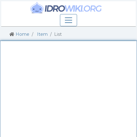
Home
Item
List