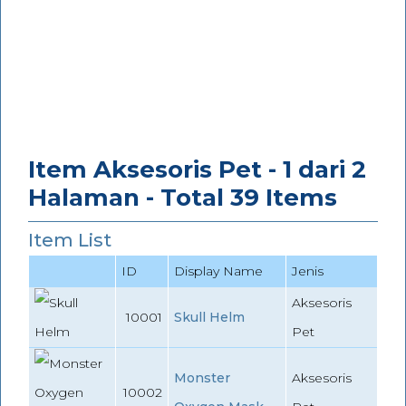
Item Aksesoris Pet - 1 dari 2
Halaman - Total 39 Items
Item List
ID
Display Name
Jenis
Aksesoris
10001
Skull Helm
Pet
Monster
Aksesoris
10002