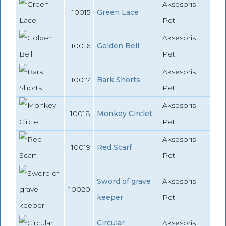
Aksesoris
10015
Green Lace
Pet
Aksesoris
10016
Golden Bell
Pet
Aksesoris
10017
Bark Shorts
Pet
Aksesoris
10018
Monkey Circlet
Pet
Aksesoris
10019
Red Scarf
Pet
Sword of grave
Aksesoris
10020
keeper
Pet
Circular
Aksesoris