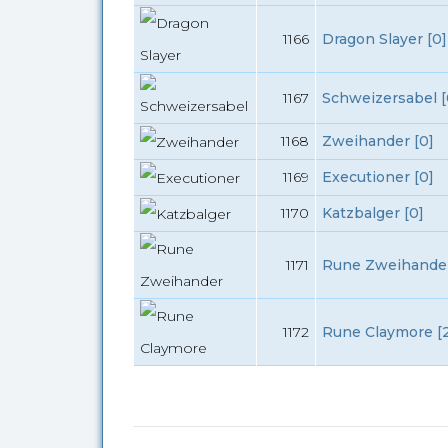
1166
Dragon Slayer [0]
1167
Schweizersabel [
1168
Zweihander [0]
1169
Executioner [0]
1170
Katzbalger [0]
1171
Rune Zweihander
1172
Rune Claymore [2