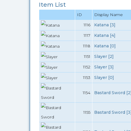
Item List
ID
Display Name
1116
Katana [3]
1117
Katana [4]
1118
Katana [0]
1151
Slayer [2]
1152
Slayer [3]
1153
Slayer [0]
1154
Bastard Sword [2
1155
Bastard Sword [3