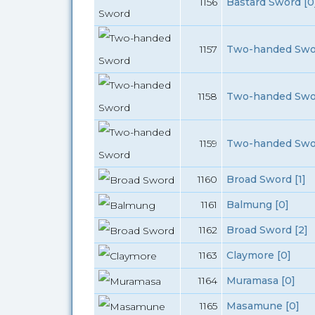
1156
Bastard Sword [0
1157
Two-handed Swor
1158
Two-handed Swor
1159
Two-handed Swor
1160
Broad Sword [1]
1161
Balmung [0]
1162
Broad Sword [2]
1163
Claymore [0]
1164
Muramasa [0]
1165
Masamune [0]