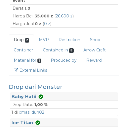
Event
Berat
1,0
Harga Beli
35.000 z
(
26.600 z
)
Harga Jual
0 z
(
0 z
)
Drop
MVP
Restriction
Shop
2
Container
Contained in
Arrow Craft
8
Material for
Produced by
Reward
1
Link
External Links
Drop dari Monster
Baby Hatii
Drop Rate:
1,00 %
1 di
xmas_dun02
Ice Titan