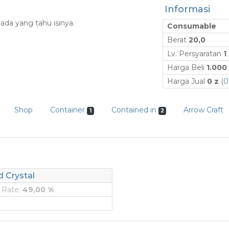
Informasi
 ada yang tahu isinya.
Consumable
Berat
20,0
Lv. Persyaratan
1
Harga Beli
1.000
Harga Jual
0 z
(
0
Shop
Container
Contained in
Arrow Craft
1
2
 Crystal
 Rate:
49,00 %