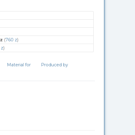
 z
(
760 z
)
 z
)
Material for
Produced by