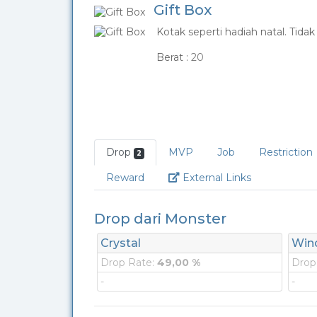
Gift Box
Kotak seperti hadiah natal. Tidak
_
Berat :
20
Drop
MVP
Job
Restriction
2
Link
Reward
External Links
Drop dari Monster
Crystal
Wind
Drop Rate:
49,00 %
Drop
-
-