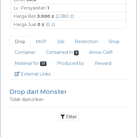
Lv. Persyaratan
1
Harga Beli
3.000 z
(
2.280 z
)
Harga Jual
0 z
(
0 z
)
Drop
MVP
Job
Restriction
Shop
Container
Contained in
Arrow Craft
3
Material for
Produced by
Reward
17
Link
External Links
Drop dari Monster
Tidak dijatuhkan
Filter