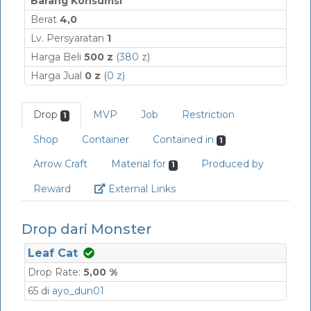
Barang Konsumsi
Berat
4,0
Lv. Persyaratan
1
Harga Beli
500 z
(
380 z
)
Harga Jual
0 z
(
0 z
)
Drop
MVP
Job
Restriction
1
Shop
Container
Contained in
1
Arrow Craft
Material for
Produced by
1
Link
Reward
External Links
Drop dari Monster
Leaf Cat
Drop Rate:
5,00 %
65 di
ayo_dun01