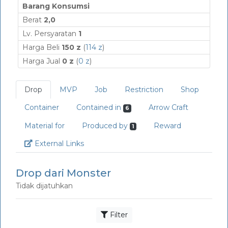
Barang Konsumsi
Berat
2,0
Lv. Persyaratan
1
Harga Beli
150 z
(
114 z
)
Harga Jual
0 z
(
0 z
)
Drop
MVP
Job
Restriction
Shop
Container
Contained in
Arrow Craft
6
Material for
Produced by
Reward
1
Link
External Links
Drop dari Monster
Tidak dijatuhkan
Filter