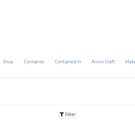
Shop
Container
Contained in
Arrow Craft
Mater
Filter