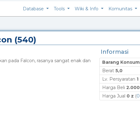
Database
Tools
Wiki & Info
Komunitas
con (540)
Informasi
n pada Falcon, rasanya sangat enak dan
Barang Konsum
.
Berat
5,0
Lv. Persyaratan
1
Harga Beli
2.000
Harga Jual
0 z
(
0