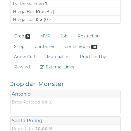
Lv. Persyaratan
1
Harga Beli
10 z
(
8 z
)
Harga Jual
0 z
(
0 z
)
Drop
MVP
Job
Restriction
6
Shop
Container
Contained in
18
Arrow Craft
Material for
Produced by
Link
Reward
External Links
Drop dari Monster
Antonio
Drop Rate:
55,00 %
-
Santa Poring
Drop Rate:
20,00 %