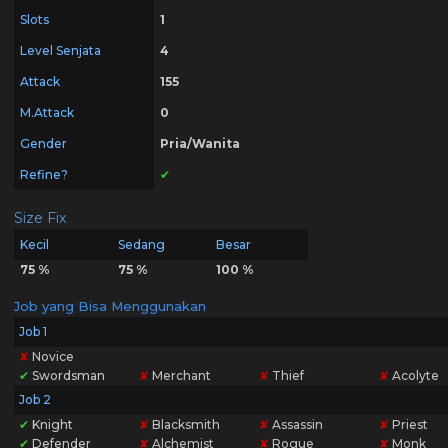
Slots
1
Level Senjata
4
Attack
155
M.Attack
0
Gender
Pria/Wanita
Refine?
✔
Size Fix
Kecil
Sedang
Besar
75 %
75 %
100 %
Job yang Bisa Menggunakan
Job 1
✘
Novice
✔
Swordsman
✘
Merchant
✘
Thief
✘
Acolyte
Job 2
✔
Knight
✘
Blacksmith
✘
Assassin
✘
Priest
✔
Defender
✘
Alchemist
✘
Rogue
✘
Monk