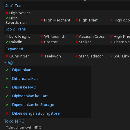
Job 1 Trans
✘
High Novice
✔
High
✘
High Merchant
✘
High Thief
✘
High Aco
Swordsman
Job 2 Trans
✔
Lord Knight
✘
Whitesmith
✘
Assassin Cross
✘
High Prie
✔
Paladin
✘
Creator
✘
Stalker
✘
Champio
Expanded
✘
Gunslinger
✘
Taekwon
✘
Star Gladiator
✘
Soul Link
Flag
✔
Dijatuhkan
✔
Ditransaksikan
✔
Dijual ke NPC
✔
Dipindahkan ke Cart
✔
Dipindahkan ke Storage
✘
Dibeli dengan Buyingstore
Toko NPC
Tidak dijual oleh NPC