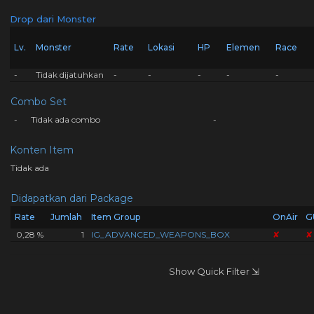
Drop dari Monster
Lv.
Monster
Rate
Lokasi
HP
Elemen
Race
-
Tidak dijatuhkan
-
-
-
-
-
Combo Set
-
Tidak ada combo
-
Konten Item
Tidak ada
Didapatkan dari Package
Rate
Jumlah
Item Group
OnAir
G
0,28 %
1
IG_ADVANCED_WEAPONS_BOX
✘
✘
Show Quick Filter ⇲