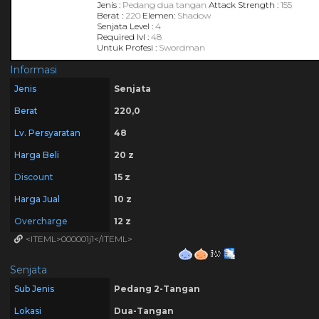
Jenis :
Pedang dua tangan
Attack Strength :
155
Berat :
220
Elemen:
Shadow
Senjata Level :
4
Required lvl :
48
Untuk Profesi :
Swordman
Informasi
Jenis
Senjata
Berat
220,0
Lv. Persyaratan
48
Harga Beli
20 z
Discount
15 z
Harga Jual
10 z
Overcharge
12 z
<ITEML>000001j1</ITEML>
Senjata
Sub Jenis
Pedang 2-Tangan
Lokasi
Dua-Tangan