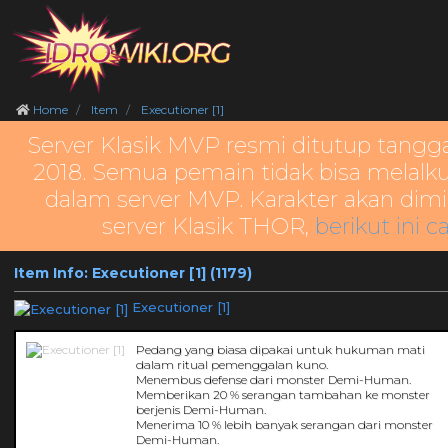
Home
Item
Executioner [1]
Server Klasik MVP resmi ditutup tangg
2018. Semua pemain tidak bisa melalku
dalam server MVP. Karakter akan dimi
server Klasik THOR,
berikut ini c
Item Info: Executioner [1] (1179)
Executioner [1]
Pedang yang biasa dipakai untuk hukuman mati
dalam ritual pemenggalan kuno.
Menembus defense dari monster Demi-Human.
Memberikan 20 % serangan tambahan ke monster
berjenis Demi-Human.
Menerima 10 % lebih banyak serangan dari monster
Demi-Human.