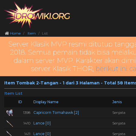
Home
Item
List
Server Klasik MVP resmi ditutup tangg
2018. Semua pemain tidak bisa melalku
dalam server MVP. Karakter akan dimi
server Klasik THOR,
berikut ini c
Item Tombak 2-Tangan - 1 dari 3 Halaman - Total 58 Item
Item List
ID
Display Name
Jenis
1398
Capricorn Tomahawk [2]
Senjata
1410
Lance [0]
Senjata
1411
Lance [0]
Senjata