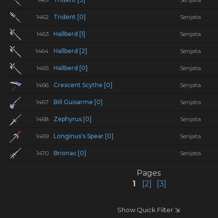
1462
Trident [0]
Senjata
1463
Hallberd [1]
Senjata
1464
Hallberd [2]
Senjata
1465
Hallberd [0]
Senjata
1466
Crescent Scythe [0]
Senjata
1467
Bill Guisarme [0]
Senjata
1468
Zephyrus [0]
Senjata
1469
Longinus's Spear [0]
Senjata
1470
Brionac [0]
Senjata
Pages
1
[2]
[3]
Show Quick Filter ⇲