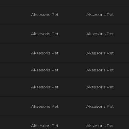
Aksesoris Pet
Aksesoris Pet
Aksesoris Pet
Aksesoris Pet
Aksesoris Pet
Aksesoris Pet
Aksesoris Pet
Aksesoris Pet
Aksesoris Pet
Aksesoris Pet
Aksesoris Pet
Aksesoris Pet
Aksesoris Pet
Aksesoris Pet