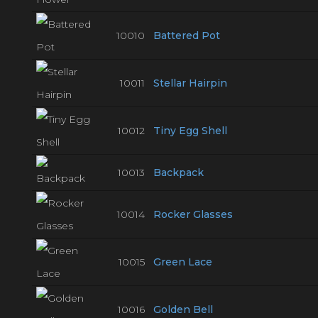
10010
Battered Pot
10011
Stellar Hairpin
10012
Tiny Egg Shell
10013
Backpack
10014
Rocker Glasses
10015
Green Lace
10016
Golden Bell