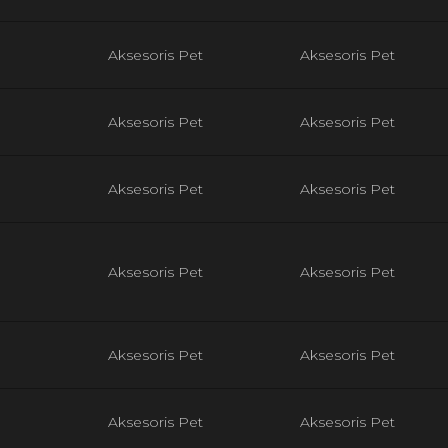
Aksesoris Pet
Aksesoris Pet
Aksesoris Pet
Aksesoris Pet
Aksesoris Pet
Aksesoris Pet
Aksesoris Pet
Aksesoris Pet
Aksesoris Pet
Aksesoris Pet
Aksesoris Pet
Aksesoris Pet