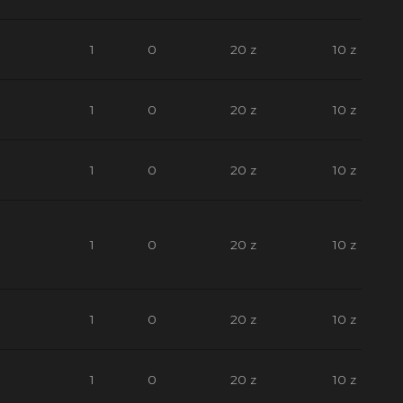
1
0
20 z
10 z
1
0
20 z
10 z
1
0
20 z
10 z
1
0
20 z
10 z
1
0
20 z
10 z
1
0
20 z
10 z