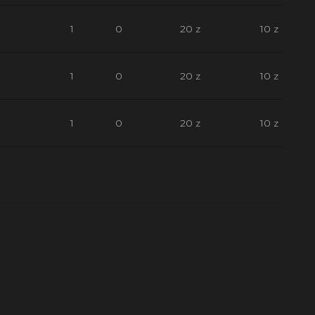
1
0
20 z
10 z
1
0
20 z
10 z
1
0
20 z
10 z