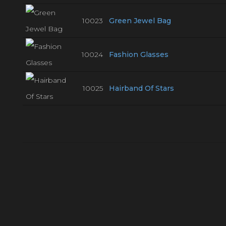
10023
Green Jewel Bag
10024
Fashion Glasses
10025
Hairband Of Stars