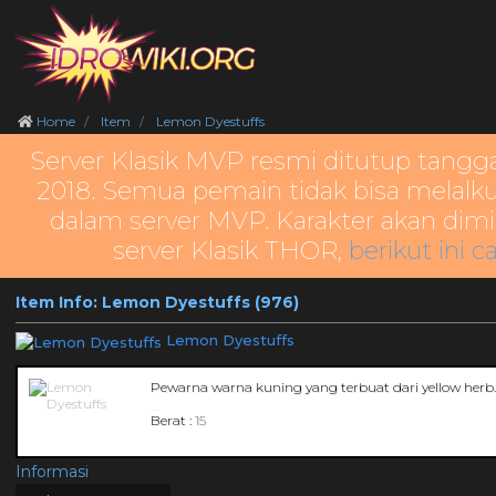
Home
Item
Lemon Dyestuffs
Server Klasik MVP resmi ditutup tangg
2018. Semua pemain tidak bisa melalku
dalam server MVP. Karakter akan dimi
server Klasik THOR,
berikut ini c
Item Info: Lemon Dyestuffs (976)
Lemon Dyestuffs
Pewarna warna kuning yang terbuat dari yellow herb
_
Berat :
15
Informasi