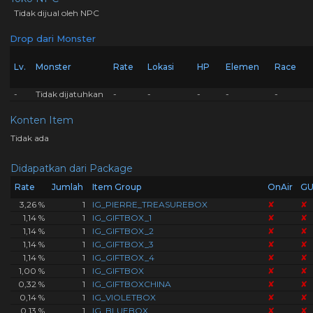
Tidak dijual oleh NPC
Drop dari Monster
Lv.
Monster
Rate
Lokasi
HP
Elemen
Race
-
Tidak dijatuhkan
-
-
-
-
-
Konten Item
Tidak ada
Didapatkan dari Package
Rate
Jumlah
Item Group
OnAir
GU
3,26 %
1
IG_PIERRE_TREASUREBOX
✘
✘
1,14 %
1
IG_GIFTBOX_1
✘
✘
1,14 %
1
IG_GIFTBOX_2
✘
✘
1,14 %
1
IG_GIFTBOX_3
✘
✘
1,14 %
1
IG_GIFTBOX_4
✘
✘
1,00 %
1
IG_GIFTBOX
✘
✘
0,32 %
1
IG_GIFTBOXCHINA
✘
✘
0,14 %
1
IG_VIOLETBOX
✘
✘
0,13 %
1
IG_BLUEBOX
✘
✘