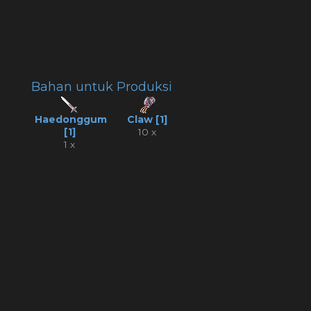
Bahan untuk Produksi
Haedonggum
Claw [1]
[1]
10 x
1 x