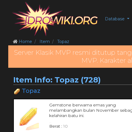
Database
Home
Item
Topaz
Server Klasik MVP resmi ditutup tang
MVP. Karakter a
Item Info: Topaz (728)
Topaz
Gemstone berwarna emas yang
melambangkan bulan November sebag
kelahiran batu ini.
_
Berat :
10