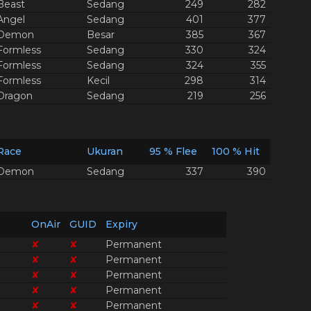
Beast
Sedang
249
282
Angel
Sedang
401
377
Demon
Besar
385
367
Formless
Sedang
330
324
Formless
Sedang
324
355
Formless
Kecil
298
314
Dragon
Sedang
219
256
Race
Ukuran
95 % Flee
100 % Hit
Demon
Sedang
337
390
OnAir
GUID
Expiry
✘
✘
Permanent
✘
✘
Permanent
✘
✘
Permanent
✘
✘
Permanent
✘
✘
Permanent