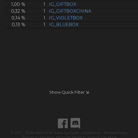
1,00 %
1
IG_GIFTBOX
0,32 %
1
IG_GIFTBOXCHINA
0,14 %
1
IG_VIOLETBOX
0,13 %
1
IG_BLUEBOX
Show Quick Filter ⇲
© 2017 - 2026
idRO Wiki Team
by
Cydh
-
Disclaimer
-
Privacy Policy
Thanks to
rAthena
,
iRO Wiki Projects
, and
Divine-Pride