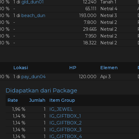
,00 %
1 di
gld_dun01
12.240
Tanah 1
00 %
-
65.111
Netral 4
00 %
1 di
beach_dun
193.000
Netral 3
00 %
-
7.800
Netral 2
00 %
-
29.665
Netral 2
00 %
-
7.950
Netral 2
,10 %
-
18.322
Netral 2
Lokasi
HP
Elemen
00 %
1 di
pay_dun04
120.000
Api 3
Didapatkan dari Package
Rate
Jumlah
Item Group
1,96 %
1
IG_JEWEL
1,14 %
1
IG_GIFTBOX_1
1,14 %
1
IG_GIFTBOX_2
1,14 %
1
IG_GIFTBOX_3
1,14 %
1
IG_GIFTBOX_4