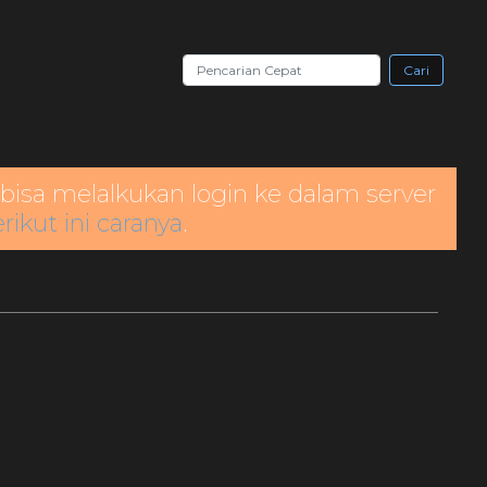
Cari
bisa melalkukan login ke dalam server
rikut ini caranya
.