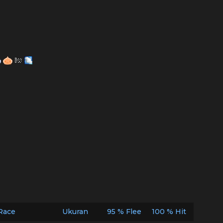
Race
Ukuran
95 % Flee
100 % Hit