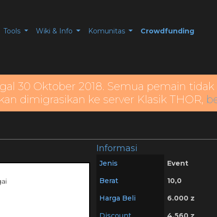
Tools
Wiki & Info
Komunitas
Crowdfunding
gal 30 Oktober 2018. Semua pemain tidak 
kan dimigrasikan ke server Klasik THOR,
be
Informasi
Jenis
Event
Berat
10,0
ai
Harga Beli
6.000 z
Discount
4.560 z