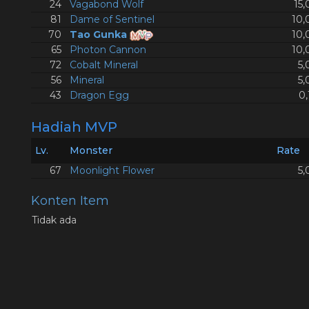
24
Vagabond Wolf
15
81
Dame of Sentinel
10,
70
Tao Gunka
10,
65
Photon Cannon
10,
72
Cobalt Mineral
5,
56
Mineral
5,
43
Dragon Egg
0
Hadiah MVP
Lv.
Monster
Rate
67
Moonlight Flower
5,
Konten Item
Tidak ada