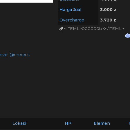
Harga Jual
3.000 z
Overcharge
3.720 z
<ITEML>000000bK</ITEML>
iasan @morocc
Lokasi
HP
Elemen