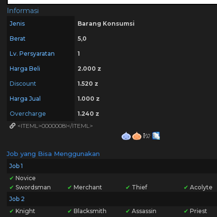
Informasi
Jenis
Barang Konsumsi
Berat
5,0
Lv. Persyaratan
1
Harga Beli
2.000 z
Discount
1.520 z
Harga Jual
1.000 z
Overcharge
1.240 z
<ITEML>0000008I</ITEML>
Job yang Bisa Menggunakan
Job 1
✔
Novice
✔
Swordsman
✔
Merchant
✔
Thief
✔
Acolyte
Job 2
✔
Knight
✔
Blacksmith
✔
Assassin
✔
Priest