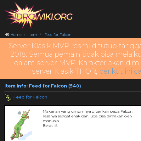
Home
Item
Feed for Falcon
Server Klasik MVP resmi ditutup tangg
2018. Semua pemain tidak bisa melalku
dalam server MVP. Karakter akan dimi
server Klasik THOR,
berikut ini c
Item Info: Feed for Falcon (540)
Feed for Falcon
Makanan yang umumnya diberikan pada Falcon,
rasanya sangat enak dan juga bisa dimakan oleh
manusia.
Berat :
5