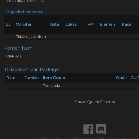
Tidak dijual oleh NPC
Drop dari Monster
Lv.
Monster
Rate
Lokasi
HP
Elemen
Race
-
Tidak dijatuhkan
-
-
-
-
-
Konten Item
Tidak ada
Didapatkan dari Package
Rate
Jumlah
Item Group
OnAir
GUI
-
-
Tidak ada
-
-
Show Quick Filter ⇲
© 2017 - 2026
idRO Wiki Team
by
Cydh
-
Disclaimer
-
Priva