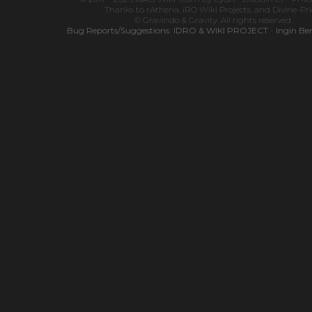
Thanks to
rAthena
,
iRO Wiki Projects
, and
Divine-Pr
© Gravindo & Gravity. All rights reserved
Bug Reports/Suggestions:
IDRO & WIKI PROJECT
-
Ingin Be