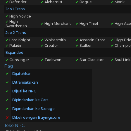
✔
Defender
✔
Alchemist
✔
Rogue
✔
Monk
Job 1 Trans
✔
High Novice
✔
High
✔
High Merchant
✔
High Thief
✔
High Aco
Swordsman
Job 2 Trans
✔
Lord Knight
✔
Whitesmith
✔
Assassin Cross
✔
High Prie
✔
Paladin
✔
Creator
✔
Stalker
✔
Champio
Expanded
✔
Gunslinger
✔
Taekwon
✔
Star Gladiator
✔
Soul Link
Flag
✔
Dijatuhkan
✔
Ditransaksikan
✔
Dijual ke NPC
✔
Dipindahkan ke Cart
✔
Dipindahkan ke Storage
✘
Dibeli dengan Buyingstore
Toko NPC