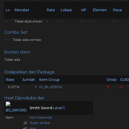
Lv.
Monster
Rate
Lokasi
HP
Elemen
Race
-
Tidak dijatuhkan
-
-
-
-
-
Combo Set
-
Tidak ada combo
-
Konten Item
Tidak ada
Didapatkan dari Package
Rate
Jumlah
Item Group
OnAir
GUI
0,07 %
1
IG_BLUEBOX
✘
✘
Hasil Diproduksi dari
Smith Sword
Level 1
Item
Iron Hammer
25
Tooth of Bat
45
Iron