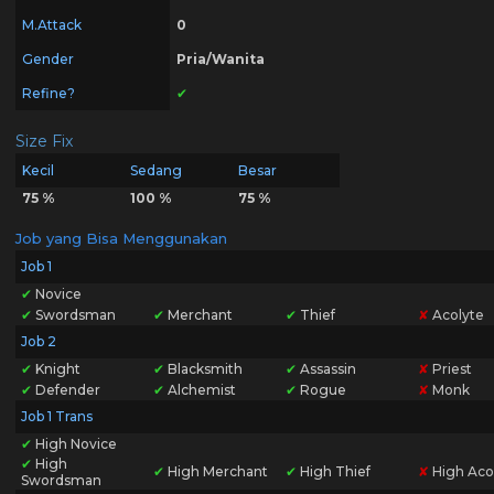
M.Attack
0
Gender
Pria/Wanita
Refine?
✔
Size Fix
Kecil
Sedang
Besar
75 %
100 %
75 %
Job yang Bisa Menggunakan
Job 1
✔
Novice
✔
Swordsman
✔
Merchant
✔
Thief
✘
Acolyte
Job 2
✔
Knight
✔
Blacksmith
✔
Assassin
✘
Priest
✔
Defender
✔
Alchemist
✔
Rogue
✘
Monk
Job 1 Trans
✔
High Novice
✔
High
✔
High Merchant
✔
High Thief
✘
High Aco
Swordsman