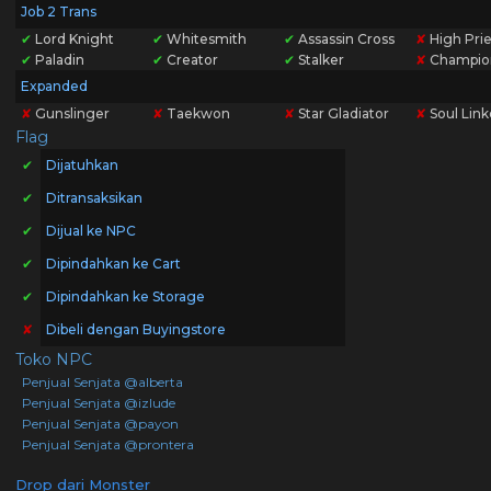
Job 2 Trans
✔
Lord Knight
✔
Whitesmith
✔
Assassin Cross
✘
High Prie
✔
Paladin
✔
Creator
✔
Stalker
✘
Champio
Expanded
✘
Gunslinger
✘
Taekwon
✘
Star Gladiator
✘
Soul Link
Flag
✔
Dijatuhkan
✔
Ditransaksikan
✔
Dijual ke NPC
✔
Dipindahkan ke Cart
✔
Dipindahkan ke Storage
✘
Dibeli dengan Buyingstore
Toko NPC
Penjual Senjata @alberta
Penjual Senjata @izlude
Penjual Senjata @payon
Penjual Senjata @prontera
Drop dari Monster