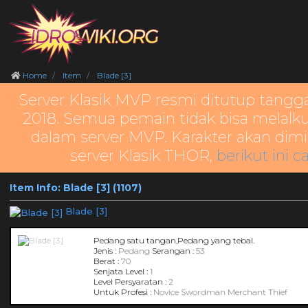
Home
Item
Blade [3]
Server Klasik MVP resmi ditutup tangg
2018. Semua pemain tidak bisa melalku
dalam server MVP. Karakter akan dimi
server Klasik THOR,
berikut ini c
Item Info: Blade [3] (1107)
Blade [3]
Pedang satu tangan,Pedang yang tebal.
Jenis :
Pedang
Serangan :
53
Berat :
70
Senjata Level :
1
Level Persyaratan :
2
Untuk Profesi :
Novice Swordman Merchant Thief