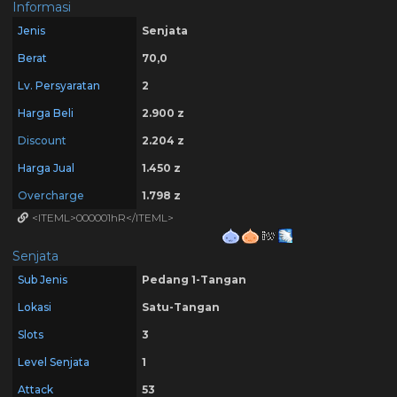
Informasi
Jenis
Senjata
Berat
70,0
Lv. Persyaratan
2
Harga Beli
2.900 z
Discount
2.204 z
Harga Jual
1.450 z
Overcharge
1.798 z
<ITEML>000001hR</ITEML>
Senjata
Sub Jenis
Pedang 1-Tangan
Lokasi
Satu-Tangan
Slots
3
Level Senjata
1
Attack
53