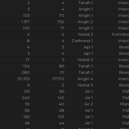
2
4
Tanah 1
Insec
5
4
Angin 1
Insec
105
70
Angin 1
Insec
1.517
952
Angin 2
Insec
109
71
Angin 1
Insec
4
4
Netral 3
Formles
8
4
Darkness 1
Insec
4
3
Api 1
Beas
5
4
Api 1
Beas
17
5
Netral 3
Insec
134
86
Tanah 1
Beas
280
111
Tanah 1
Beas
39.325
27.170
Angin 4
Insec
6
2
Netral 3
Beas
135
85
Air 1
Fis
240
149
Air 1
Fis
59
40
Air 2
Plan
38
28
Air 1
Fis
163
101
Air 1
Fis
66
44
Air 1
Fis