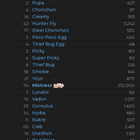
2
Pupa
427
4
Chonchon
67
16
Creamy
595
42
Hunter Fly
5.242
17
Steel Chonchon
530
3
Peco Peco Egg
420
4
Thief Bug Egg
48
3
Picky
80
4
Super Picky
83
6
Thief Bug
126
18
Smokie
641
21
Yoyo
879
74
Mistress
212.000
3
Lunatic
60
19
Vadon
1.017
23
Cornutus
1.620
14
Hydra
660
11
Kukre
507
20
Crab
2.451
15
Shellfish
920