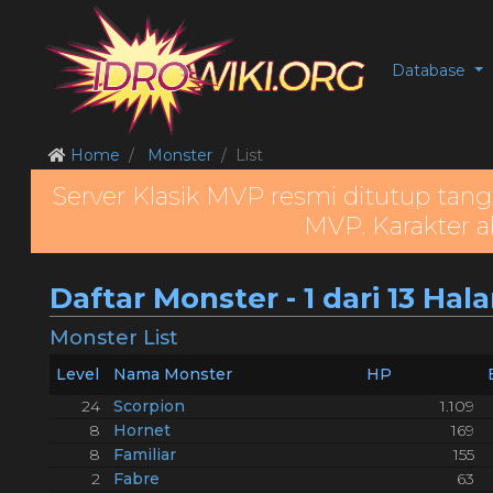
Database
Home
Monster
List
Server Klasik MVP resmi ditutup tang
MVP. Karakter a
Daftar Monster - 1 dari 13 Ha
Monster List
Level
Nama Monster
HP
24
Scorpion
1.109
8
Hornet
169
8
Familiar
155
2
Fabre
63