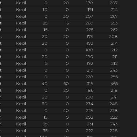
t
Kecil
0
20
178
207
t
Kecil
10
0
191
214
t
Kecil
0
30
207
267
t
Kecil
25
15
289
353
t
Kecil
15
0
225
262
s
Kecil
20
20
179
208
t
Kecil
20
0
193
214
t
Kecil
0
0
188
212
t
Kecil
20
0
190
211
t
Kecil
5
0
192
212
t
Kecil
0
10
219
243
t
Kecil
0
0
228
256
t
Kecil
40
60
319
465
t
Kecil
0
20
186
218
h
Kecil
20
0
230
241
h
Kecil
30
0
234
248
t
Kecil
0
40
229
228
h
Kecil
15
0
202
222
h
Kecil
35
0
231
243
h
Kecil
35
0
222
228