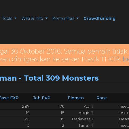
Tools
Wiki & Info
Komunitas
Crowdfunding
gal 30 Oktober 2018. Semua pemain tidak 
kan dimigrasikan ke server Klasik THOR,
be
laman - Total 309 Monsters
Base EXP
Job EXP
Elemen
Race
287
176
Api 1
Insec
19
15
Angin 1
Insec
28
15
Darkness 1
Beas
3
2
Tanah 1
Insec