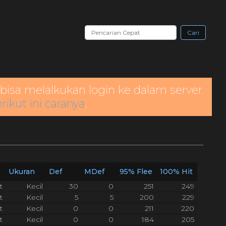
Cari
bisa melalkukan login ke dalam server
rikut ini caranya
.
Ukuran
Def
MDef
95% Flee
100% Hit
t
Kecil
30
0
251
249
t
Kecil
5
5
200
229
t
Kecil
0
0
211
220
t
Kecil
0
0
184
205