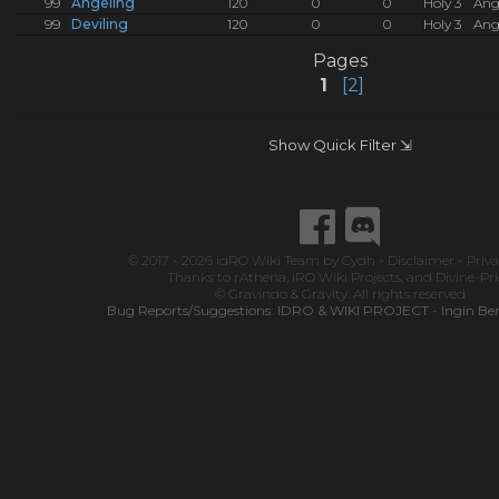
99
Angeling
120
0
0
Holy 3
Ang
99
Deviling
120
0
0
Holy 3
Ang
Pages
1
[2]
Show Quick Filter ⇲
© 2017 - 2026
idRO Wiki Team
by
Cydh
-
Disclaimer
-
Priva
Thanks to
rAthena
,
iRO Wiki Projects
, and
Divine-Pr
© Gravindo & Gravity. All rights reserved
Bug Reports/Suggestions:
IDRO & WIKI PROJECT
-
Ingin Be