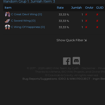
Random Grup 1. Jumlah Item: 3
Item
Rate
Jumlah
OnAir
GUID
C Great Devil Wing [0]
33,33 %
1
✘
✘
C Sword Wing [0]
33,33 %
1
✘
✘
C Wing Of Happiness [0]
33,33 %
1
✘
✘
Show Quick Filter ⇲
© 2017 - 2026
idRO Wiki Team
by
Cydh
-
Disclaimer
-
Priva
Thanks to
rAthena
,
iRO Wiki Projects
, and
Divine-Pr
© Gravindo & Gravity. All rights reserved
Bug Reports/Suggestions:
IDRO & WIKI PROJECT
-
Ingin Be