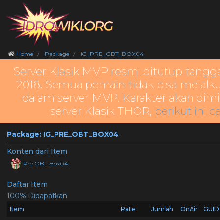
Home
Package
IG_PRE_OBT_BOX04
Server Klasik MVP resmi ditutup tangg
2018. Semua pemain tidak bisa melalku
dalam server MVP. Karakter akan dimi
server Klasik THOR,
berikut ini c
Package: IG_PRE_OBT_BOX04
Konten dari Item
Pre OBT Box04
Daftar Item
100% Didapatkan
Item
Rate
Jumlah
OnAir
GUID