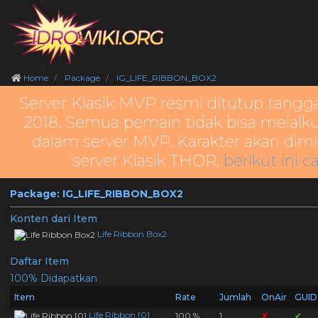
Home
Package
IG_LIFE_RIBBON_BOX2
Server Klasik MVP resmi ditutup tangg
2018. Semua pemain tidak bisa melalku
dalam server MVP. Karakter akan dimi
server Klasik THOR,
berikut ini c
Package: IG_LIFE_RIBBON_BOX2
Konten dari Item
Life Ribbon Box2
Daftar Item
100% Didapatkan
Item
Rate
Jumlah
OnAir
GUID
Life Ribbon [0]
100 %
1
✘
✔