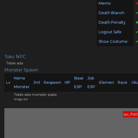
Memo
Death Branch
Death Penalty
Logout Safe
Show Costume
Toko NPC
Tidak ada
Monster Spawn
Nama
Base
Job
Lv
Jml
Respawn
HP
Elemen
Race
Uk
Monster
EXP
EXP
Tidak ada monster pada
map ini
spl_fild