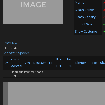
Memo
Death Branch
Death Penalty
Logout Safe
Show Costume
Toko NPC
Tidak ada
Monster Spawn
Nama
Base
Job
Lv
Jml
Respawn
HP
Elemen
Race
Uk
Monster
EXP
EXP
Tidak ada monster pada
map ini